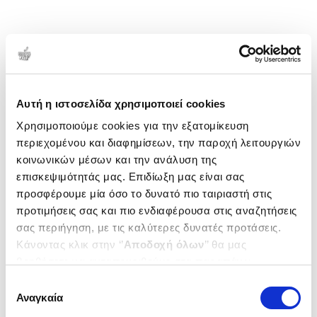
Αυτή η ιστοσελίδα χρησιμοποιεί cookies
Χρησιμοποιούμε cookies για την εξατομίκευση
περιεχομένου και διαφημίσεων, την παροχή λειτουργιών
κοινωνικών μέσων και την ανάλυση της
επισκεψιμότητάς μας. Επιδίωξη μας είναι σας
προσφέρουμε μία όσο το δυνατό πιο ταιριαστή στις
προτιμήσεις σας και πιο ενδιαφέρουσα στις αναζητήσεις
σας περιήγηση, με τις καλύτερες δυνατές προτάσεις.
Κάνοντας κλικ στην ‘’
Αποδοχή όλων
’’ θα μας
βοηθήσετε να ανταποκριθούμε στα παραπάνω.
Μπορείτε επίσης να επεξεργαστείτε ποια cookies σας
Επιλογή
ενδιαφέρουν και να επιλέξετε από τα παρακάτω με την
Αναγκαία
συγκατάθεσης
‘’
Αποδοχή επιλογών
΄΄και να ενημερωθείτε σχετικά με