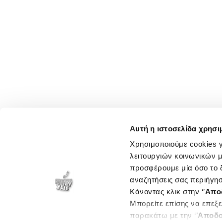
Αυτή η ιστοσελίδα χρησι
Χρησιμοποιούμε cookies γ
λειτουργιών κοινωνικών μ
προσφέρουμε μία όσο το δ
αναζητήσεις σας περιήγησ
Κάνοντας κλικ στην ‘’
Απο
Μπορείτε επίσης να επεξε
παρακάτω με την ‘’
Αποδο