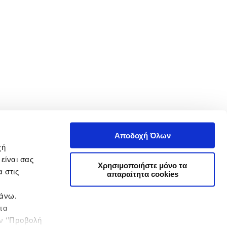
Αποδοχή Όλων
χή
είναι σας
Χρησιμοποιήστε μόνο τα
 στις
απαραίτητα cookies
πάνω.
 τα
ην ‘’Προβολή