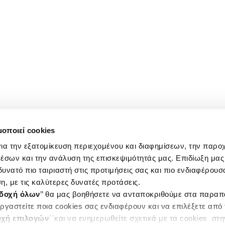
μοποιεί cookies
ια την εξατομίκευση περιεχομένου και διαφημίσεων, την παρο
έσων και την ανάλυση της επισκεψιμότητάς μας. Επιδίωξη μας 
υνατό πιο ταιριαστή στις προτιμήσεις σας και πιο ενδιαφέρουσα
η, με τις καλύτερες δυνατές προτάσεις.
δοχή όλων
’’ θα μας βοηθήσετε να ανταποκριθούμε στα παρα
ργαστείτε ποια cookies σας ενδιαφέρουν και να επιλέξετε από
χή επιλογών
΄΄και να ενημερωθείτε σχετικά με τα cookies στ