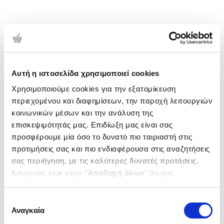
Αυτή η ιστοσελίδα χρησιμοποιεί cookies
Χρησιμοποιούμε cookies για την εξατομίκευση
περιεχομένου και διαφημίσεων, την παροχή λειτουργιών
κοινωνικών μέσων και την ανάλυση της
επισκεψιμότητάς μας. Επιδίωξη μας είναι σας
προσφέρουμε μία όσο το δυνατό πιο ταιριαστή στις
προτιμήσεις σας και πιο ενδιαφέρουσα στις αναζητήσεις
σας περιήγηση, με τις καλύτερες δυνατές προτάσεις.
Κάνοντας κλικ στην ‘’
Αποδοχή όλων
’’ θα μας
βοηθήσετε να ανταποκριθούμε στα παραπάνω.
Μπορείτε επίσης να επεξεργαστείτε ποια cookies σας
Επιλογή
ενδιαφέρουν και να επιλέξετε από τα παρακάτω με την
Αναγκαία
συγκατάθεσης
‘’
Αποδοχή επιλογών
΄΄και να ενημερωθείτε σχετικά με