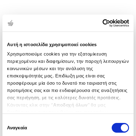
Αυτή η ιστοσελίδα χρησιμοποιεί cookies
Χρησιμοποιούμε cookies για την εξατομίκευση
περιεχομένου και διαφημίσεων, την παροχή λειτουργιών
κοινωνικών μέσων και την ανάλυση της
επισκεψιμότητάς μας. Επιδίωξη μας είναι σας
προσφέρουμε μία όσο το δυνατό πιο ταιριαστή στις
προτιμήσεις σας και πιο ενδιαφέρουσα στις αναζητήσεις
σας περιήγηση, με τις καλύτερες δυνατές προτάσεις.
Κάνοντας κλικ στην ‘’
Αποδοχή όλων
’’ θα μας
βοηθήσετε να ανταποκριθούμε στα παραπάνω.
Μπορείτε επίσης να επεξεργαστείτε ποια cookies σας
Επιλογή
ενδιαφέρουν και να επιλέξετε από τα παρακάτω με την
Αναγκαία
συγκατάθεσης
‘’
Αποδοχή επιλογών
΄΄και να ενημερωθείτε σχετικά με