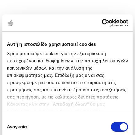
Αυτή η ιστοσελίδα χρησιμοποιεί cookies
Χρησιμοποιούμε cookies για την εξατομίκευση
περιεχομένου και διαφημίσεων, την παροχή λειτουργιών
κοινωνικών μέσων και την ανάλυση της
επισκεψιμότητάς μας. Επιδίωξη μας είναι σας
προσφέρουμε μία όσο το δυνατό πιο ταιριαστή στις
προτιμήσεις σας και πιο ενδιαφέρουσα στις αναζητήσεις
σας περιήγηση, με τις καλύτερες δυνατές προτάσεις.
Κάνοντας κλικ στην ‘’
Αποδοχή όλων
’’ θα μας
βοηθήσετε να ανταποκριθούμε στα παραπάνω.
Μπορείτε επίσης να επεξεργαστείτε ποια cookies σας
Επιλογή
ενδιαφέρουν και να επιλέξετε από τα παρακάτω με την
Αναγκαία
συγκατάθεσης
‘’
Αποδοχή επιλογών
΄΄και να ενημερωθείτε σχετικά με