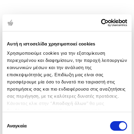
Αυτή η ιστοσελίδα χρησιμοποιεί cookies
Χρησιμοποιούμε cookies για την εξατομίκευση
περιεχομένου και διαφημίσεων, την παροχή λειτουργιών
κοινωνικών μέσων και την ανάλυση της
επισκεψιμότητάς μας. Επιδίωξη μας είναι σας
προσφέρουμε μία όσο το δυνατό πιο ταιριαστή στις
προτιμήσεις σας και πιο ενδιαφέρουσα στις αναζητήσεις
σας περιήγηση, με τις καλύτερες δυνατές προτάσεις.
Κάνοντας κλικ στην ‘’
Αποδοχή όλων
’’ θα μας
βοηθήσετε να ανταποκριθούμε στα παραπάνω.
Μπορείτε επίσης να επεξεργαστείτε ποια cookies σας
Επιλογή
ενδιαφέρουν και να επιλέξετε από τα παρακάτω με την
Αναγκαία
συγκατάθεσης
‘’
Αποδοχή επιλογών
΄΄και να ενημερωθείτε σχετικά με