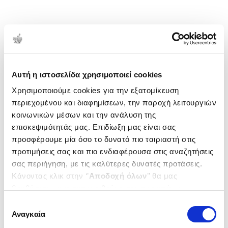
Αυτή η ιστοσελίδα χρησιμοποιεί cookies
Χρησιμοποιούμε cookies για την εξατομίκευση
περιεχομένου και διαφημίσεων, την παροχή λειτουργιών
κοινωνικών μέσων και την ανάλυση της
επισκεψιμότητάς μας. Επιδίωξη μας είναι σας
προσφέρουμε μία όσο το δυνατό πιο ταιριαστή στις
προτιμήσεις σας και πιο ενδιαφέρουσα στις αναζητήσεις
σας περιήγηση, με τις καλύτερες δυνατές προτάσεις.
Κάνοντας κλικ στην ‘’
Αποδοχή όλων
’’ θα μας
βοηθήσετε να ανταποκριθούμε στα παραπάνω.
Μπορείτε επίσης να επεξεργαστείτε ποια cookies σας
Επιλογή
ενδιαφέρουν και να επιλέξετε από τα παρακάτω με την
Αναγκαία
συγκατάθεσης
‘’
Αποδοχή επιλογών
΄΄και να ενημερωθείτε σχετικά με