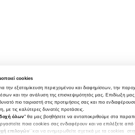
μοποιεί cookies
ια την εξατομίκευση περιεχομένου και διαφημίσεων, την παρο
έσων και την ανάλυση της επισκεψιμότητάς μας. Επιδίωξη μας 
υνατό πιο ταιριαστή στις προτιμήσεις σας και πιο ενδιαφέρουσα
η, με τις καλύτερες δυνατές προτάσεις.
δοχή όλων
’’ θα μας βοηθήσετε να ανταποκριθούμε στα παρα
ργαστείτε ποια cookies σας ενδιαφέρουν και να επιλέξετε από
χή επιλογών
΄΄και να ενημερωθείτε σχετικά με τα cookies στ