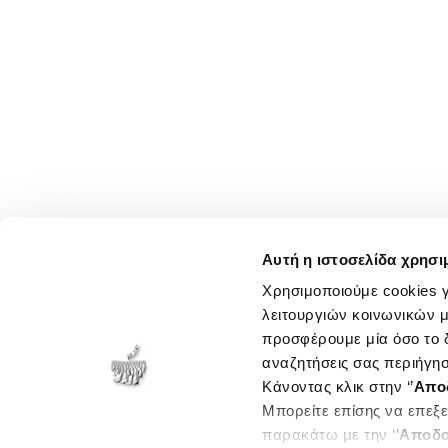
Αυτή η ιστοσελίδα χρησι
Χρησιμοποιούμε cookies γ
λειτουργιών κοινωνικών μ
προσφέρουμε μία όσο το δ
αναζητήσεις σας περιήγησ
Κάνοντας κλικ στην ‘’
Απο
Μπορείτε επίσης να επεξε
παρακάτω με την ‘’
Αποδο