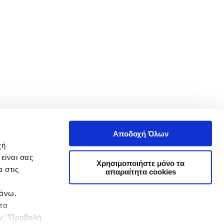
Αποδοχή Όλων
χή
είναι σας
Χρησιμοποιήστε μόνο τα
 στις
απαραίτητα cookies
πάνω.
 τα
ην ‘’Προβολή