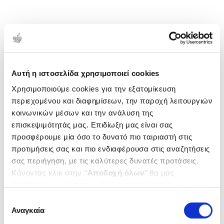
Αυτή η ιστοσελίδα χρησιμοποιεί cookies
Χρησιμοποιούμε cookies για την εξατομίκευση
περιεχομένου και διαφημίσεων, την παροχή λειτουργιών
κοινωνικών μέσων και την ανάλυση της
επισκεψιμότητάς μας. Επιδίωξη μας είναι σας
προσφέρουμε μία όσο το δυνατό πιο ταιριαστή στις
προτιμήσεις σας και πιο ενδιαφέρουσα στις αναζητήσεις
σας περιήγηση, με τις καλύτερες δυνατές προτάσεις.
Κάνοντας κλικ στην ‘’
Αποδοχή όλων
’’ θα μας
βοηθήσετε να ανταποκριθούμε στα παραπάνω.
Μπορείτε επίσης να επεξεργαστείτε ποια cookies σας
Επιλογή
ενδιαφέρουν και να επιλέξετε από τα παρακάτω με την
Αναγκαία
συγκατάθεσης
‘’
Αποδοχή επιλογών
΄΄και να ενημερωθείτε σχετικά με