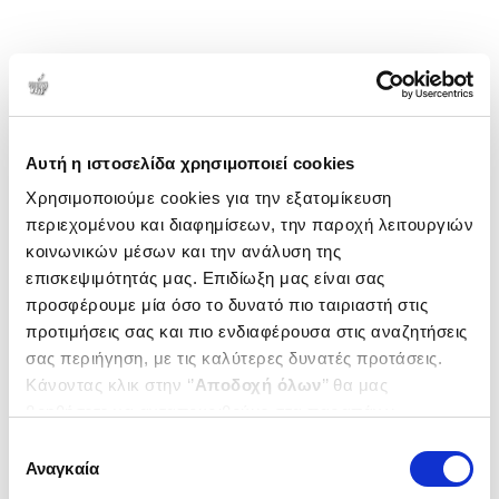
Αυτή η ιστοσελίδα χρησιμοποιεί cookies
Χρησιμοποιούμε cookies για την εξατομίκευση
περιεχομένου και διαφημίσεων, την παροχή λειτουργιών
κοινωνικών μέσων και την ανάλυση της
επισκεψιμότητάς μας. Επιδίωξη μας είναι σας
προσφέρουμε μία όσο το δυνατό πιο ταιριαστή στις
προτιμήσεις σας και πιο ενδιαφέρουσα στις αναζητήσεις
σας περιήγηση, με τις καλύτερες δυνατές προτάσεις.
Κάνοντας κλικ στην ‘’
Αποδοχή όλων
’’ θα μας
βοηθήσετε να ανταποκριθούμε στα παραπάνω.
Μπορείτε επίσης να επεξεργαστείτε ποια cookies σας
Επιλογή
ενδιαφέρουν και να επιλέξετε από τα παρακάτω με την
Αναγκαία
συγκατάθεσης
‘’
Αποδοχή επιλογών
΄΄και να ενημερωθείτε σχετικά με