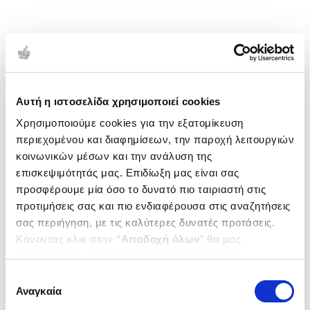
Αυτή η ιστοσελίδα χρησιμοποιεί cookies
Χρησιμοποιούμε cookies για την εξατομίκευση
περιεχομένου και διαφημίσεων, την παροχή λειτουργιών
κοινωνικών μέσων και την ανάλυση της
επισκεψιμότητάς μας. Επιδίωξη μας είναι σας
προσφέρουμε μία όσο το δυνατό πιο ταιριαστή στις
προτιμήσεις σας και πιο ενδιαφέρουσα στις αναζητήσεις
σας περιήγηση, με τις καλύτερες δυνατές προτάσεις.
Κάνοντας κλικ στην ‘’
Αποδοχή όλων
’’ θα μας
βοηθήσετε να ανταποκριθούμε στα παραπάνω.
Μπορείτε επίσης να επεξεργαστείτε ποια cookies σας
Επιλογή
ενδιαφέρουν και να επιλέξετε από τα παρακάτω με την
Αναγκαία
συγκατάθεσης
‘’
Αποδοχή επιλογών
΄΄και να ενημερωθείτε σχετικά με