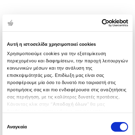
Αυτή η ιστοσελίδα χρησιμοποιεί cookies
Χρησιμοποιούμε cookies για την εξατομίκευση
περιεχομένου και διαφημίσεων, την παροχή λειτουργιών
κοινωνικών μέσων και την ανάλυση της
επισκεψιμότητάς μας. Επιδίωξη μας είναι σας
προσφέρουμε μία όσο το δυνατό πιο ταιριαστή στις
προτιμήσεις σας και πιο ενδιαφέρουσα στις αναζητήσεις
σας περιήγηση, με τις καλύτερες δυνατές προτάσεις.
Κάνοντας κλικ στην ‘’
Αποδοχή όλων
’’ θα μας
βοηθήσετε να ανταποκριθούμε στα παραπάνω.
Μπορείτε επίσης να επεξεργαστείτε ποια cookies σας
Επιλογή
ενδιαφέρουν και να επιλέξετε από τα παρακάτω με την
Αναγκαία
συγκατάθεσης
‘’
Αποδοχή επιλογών
΄΄και να ενημερωθείτε σχετικά με