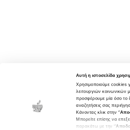
Αυτή η ιστοσελίδα χρησι
Χρησιμοποιούμε cookies γ
λειτουργιών κοινωνικών μ
προσφέρουμε μία όσο το δ
αναζητήσεις σας περιήγησ
Κάνοντας κλικ στην ‘’
Απο
Μπορείτε επίσης να επεξε
παρακάτω με την ‘’
Αποδο