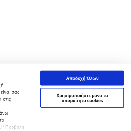
Αποδοχή Όλων
χή
είναι σας
Χρησιμοποιήστε μόνο τα
 στις
απαραίτητα cookies
πάνω.
 τα
ην ‘’Προβολή