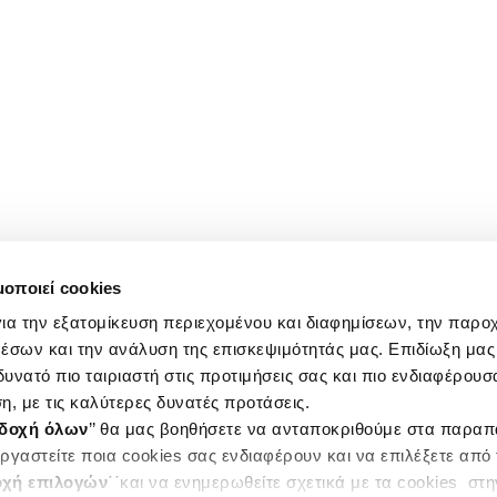
μοποιεί cookies
ια την εξατομίκευση περιεχομένου και διαφημίσεων, την παρο
έσων και την ανάλυση της επισκεψιμότητάς μας. Επιδίωξη μας 
υνατό πιο ταιριαστή στις προτιμήσεις σας και πιο ενδιαφέρουσα
η, με τις καλύτερες δυνατές προτάσεις.
δοχή όλων
’’ θα μας βοηθήσετε να ανταποκριθούμε στα παρα
ργαστείτε ποια cookies σας ενδιαφέρουν και να επιλέξετε από
χή επιλογών
΄΄και να ενημερωθείτε σχετικά με τα cookies στ