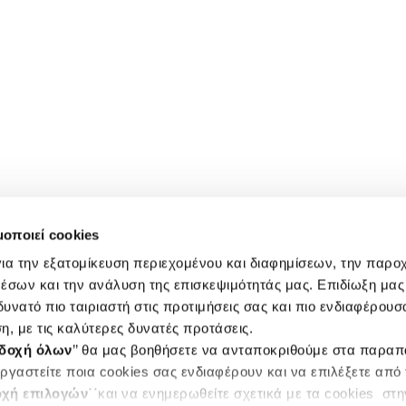
μοποιεί cookies
ια την εξατομίκευση περιεχομένου και διαφημίσεων, την παρο
έσων και την ανάλυση της επισκεψιμότητάς μας. Επιδίωξη μας 
υνατό πιο ταιριαστή στις προτιμήσεις σας και πιο ενδιαφέρουσα
η, με τις καλύτερες δυνατές προτάσεις.
δοχή όλων
’’ θα μας βοηθήσετε να ανταποκριθούμε στα παρα
ργαστείτε ποια cookies σας ενδιαφέρουν και να επιλέξετε από
χή επιλογών
΄΄και να ενημερωθείτε σχετικά με τα cookies στ