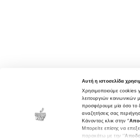
Αυτή η ιστοσελίδα χρησι
Χρησιμοποιούμε cookies γ
λειτουργιών κοινωνικών μ
προσφέρουμε μία όσο το δ
αναζητήσεις σας περιήγησ
Κάνοντας κλικ στην ‘’
Απο
Μπορείτε επίσης να επεξε
παρακάτω με την ‘’
Αποδο