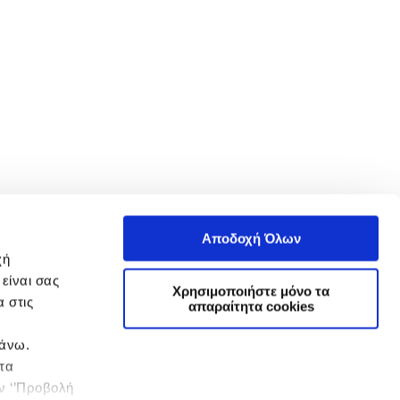
Αποδοχή Όλων
χή
είναι σας
Χρησιμοποιήστε μόνο τα
 στις
απαραίτητα cookies
πάνω.
 τα
ην ‘’Προβολή