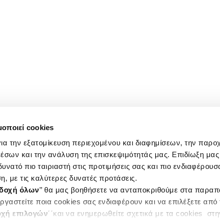
μοποιεί cookies
ια την εξατομίκευση περιεχομένου και διαφημίσεων, την παρο
έσων και την ανάλυση της επισκεψιμότητάς μας. Επιδίωξη μας 
υνατό πιο ταιριαστή στις προτιμήσεις σας και πιο ενδιαφέρουσα
η, με τις καλύτερες δυνατές προτάσεις.
δοχή όλων
’’ θα μας βοηθήσετε να ανταποκριθούμε στα παρα
ργαστείτε ποια cookies σας ενδιαφέρουν και να επιλέξετε από
χή επιλογών
΄΄και να ενημερωθείτε σχετικά με τα cookies στ