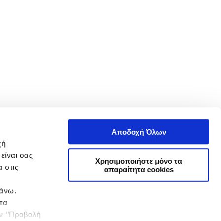
Αποδοχή Όλων
χή
είναι σας
Χρησιμοποιήστε μόνο τα
 στις
απαραίτητα cookies
πάνω.
 τα
ην ‘’Προβολή