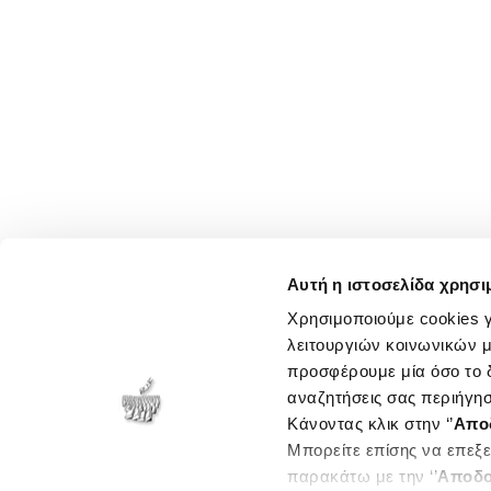
Αυτή η ιστοσελίδα χρησι
Χρησιμοποιούμε cookies γ
λειτουργιών κοινωνικών μ
προσφέρουμε μία όσο το δ
αναζητήσεις σας περιήγησ
Κάνοντας κλικ στην ‘’
Απο
Μπορείτε επίσης να επεξε
παρακάτω με την ‘’
Αποδο