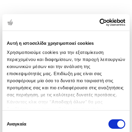
Αυτή η ιστοσελίδα χρησιμοποιεί cookies
Χρησιμοποιούμε cookies για την εξατομίκευση
περιεχομένου και διαφημίσεων, την παροχή λειτουργιών
κοινωνικών μέσων και την ανάλυση της
επισκεψιμότητάς μας. Επιδίωξη μας είναι σας
προσφέρουμε μία όσο το δυνατό πιο ταιριαστή στις
προτιμήσεις σας και πιο ενδιαφέρουσα στις αναζητήσεις
σας περιήγηση, με τις καλύτερες δυνατές προτάσεις.
Κάνοντας κλικ στην ‘’
Αποδοχή όλων
’’ θα μας
βοηθήσετε να ανταποκριθούμε στα παραπάνω.
Μπορείτε επίσης να επεξεργαστείτε ποια cookies σας
Επιλογή
ενδιαφέρουν και να επιλέξετε από τα παρακάτω με την
Αναγκαία
συγκατάθεσης
‘’
Αποδοχή επιλογών
΄΄και να ενημερωθείτε σχετικά με