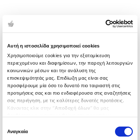
Αυτή η ιστοσελίδα χρησιμοποιεί cookies
Χρησιμοποιούμε cookies για την εξατομίκευση
περιεχομένου και διαφημίσεων, την παροχή λειτουργιών
κοινωνικών μέσων και την ανάλυση της
επισκεψιμότητάς μας. Επιδίωξη μας είναι σας
προσφέρουμε μία όσο το δυνατό πιο ταιριαστή στις
προτιμήσεις σας και πιο ενδιαφέρουσα στις αναζητήσεις
σας περιήγηση, με τις καλύτερες δυνατές προτάσεις.
Κάνοντας κλικ στην ‘’
Αποδοχή όλων
’’ θα μας
βοηθήσετε να ανταποκριθούμε στα παραπάνω.
Μπορείτε επίσης να επεξεργαστείτε ποια cookies σας
Επιλογή
ενδιαφέρουν και να επιλέξετε από τα παρακάτω με την
Αναγκαία
συγκατάθεσης
‘’
Αποδοχή επιλογών
΄΄και να ενημερωθείτε σχετικά με