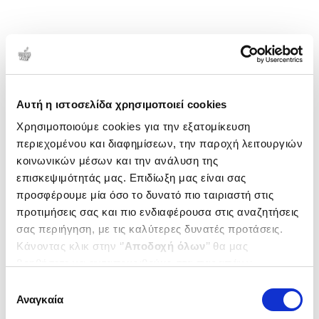
Αυτή η ιστοσελίδα χρησιμοποιεί cookies
Χρησιμοποιούμε cookies για την εξατομίκευση
περιεχομένου και διαφημίσεων, την παροχή λειτουργιών
κοινωνικών μέσων και την ανάλυση της
επισκεψιμότητάς μας. Επιδίωξη μας είναι σας
προσφέρουμε μία όσο το δυνατό πιο ταιριαστή στις
προτιμήσεις σας και πιο ενδιαφέρουσα στις αναζητήσεις
σας περιήγηση, με τις καλύτερες δυνατές προτάσεις.
Κάνοντας κλικ στην ‘’
Αποδοχή όλων
’’ θα μας
βοηθήσετε να ανταποκριθούμε στα παραπάνω.
Μπορείτε επίσης να επεξεργαστείτε ποια cookies σας
Επιλογή
ενδιαφέρουν και να επιλέξετε από τα παρακάτω με την
Αναγκαία
συγκατάθεσης
‘’
Αποδοχή επιλογών
΄΄και να ενημερωθείτε σχετικά με