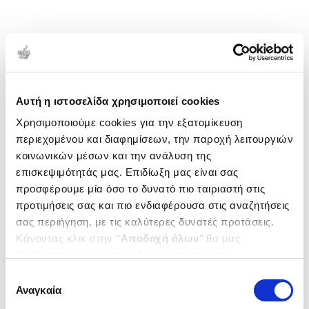
Αυτή η ιστοσελίδα χρησιμοποιεί cookies
Χρησιμοποιούμε cookies για την εξατομίκευση
περιεχομένου και διαφημίσεων, την παροχή λειτουργιών
κοινωνικών μέσων και την ανάλυση της
επισκεψιμότητάς μας. Επιδίωξη μας είναι σας
προσφέρουμε μία όσο το δυνατό πιο ταιριαστή στις
προτιμήσεις σας και πιο ενδιαφέρουσα στις αναζητήσεις
σας περιήγηση, με τις καλύτερες δυνατές προτάσεις.
Κάνοντας κλικ στην ‘’
Αποδοχή όλων
’’ θα μας
βοηθήσετε να ανταποκριθούμε στα παραπάνω.
Μπορείτε επίσης να επεξεργαστείτε ποια cookies σας
Επιλογή
ενδιαφέρουν και να επιλέξετε από τα παρακάτω με την
Αναγκαία
συγκατάθεσης
‘’
Αποδοχή επιλογών
΄΄και να ενημερωθείτε σχετικά με