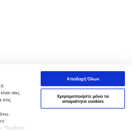
Αποδοχή Όλων
χή
είναι σας
Χρησιμοποιήστε μόνο τα
 στις
απαραίτητα cookies
πάνω.
 τα
ην ‘’Προβολή