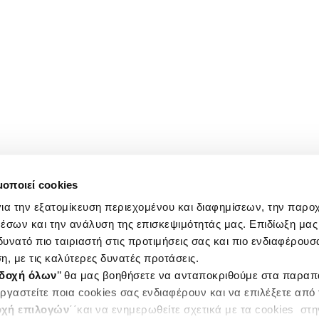
μοποιεί cookies
ια την εξατομίκευση περιεχομένου και διαφημίσεων, την παρο
έσων και την ανάλυση της επισκεψιμότητάς μας. Επιδίωξη μας 
υνατό πιο ταιριαστή στις προτιμήσεις σας και πιο ενδιαφέρουσα
η, με τις καλύτερες δυνατές προτάσεις.
δοχή όλων
’’ θα μας βοηθήσετε να ανταποκριθούμε στα παρα
ργαστείτε ποια cookies σας ενδιαφέρουν και να επιλέξετε από
χή επιλογών
΄΄και να ενημερωθείτε σχετικά με τα cookies στ