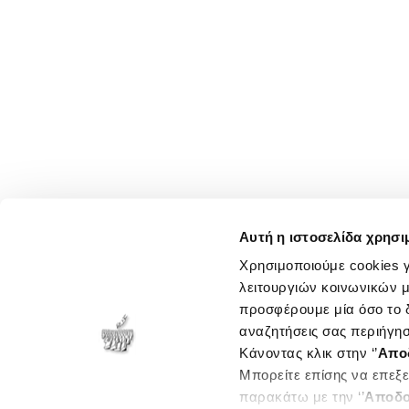
Αυτή η ιστοσελίδα χρησι
Χρησιμοποιούμε cookies γ
λειτουργιών κοινωνικών μ
προσφέρουμε μία όσο το δ
αναζητήσεις σας περιήγησ
Κάνοντας κλικ στην ‘’
Απο
Μπορείτε επίσης να επεξε
παρακάτω με την ‘’
Αποδο