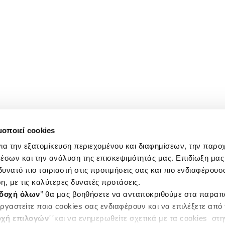
μοποιεί cookies
ια την εξατομίκευση περιεχομένου και διαφημίσεων, την παρο
έσων και την ανάλυση της επισκεψιμότητάς μας. Επιδίωξη μας 
υνατό πιο ταιριαστή στις προτιμήσεις σας και πιο ενδιαφέρουσα
η, με τις καλύτερες δυνατές προτάσεις.
δοχή όλων
’’ θα μας βοηθήσετε να ανταποκριθούμε στα παρα
ργαστείτε ποια cookies σας ενδιαφέρουν και να επιλέξετε από
χή επιλογών
΄΄και να ενημερωθείτε σχετικά με τα cookies στ