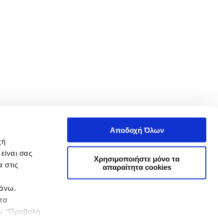
Αποδοχή Όλων
χή
είναι σας
Χρησιμοποιήστε μόνο τα
 στις
απαραίτητα cookies
πάνω.
 τα
ην ‘’Προβολή