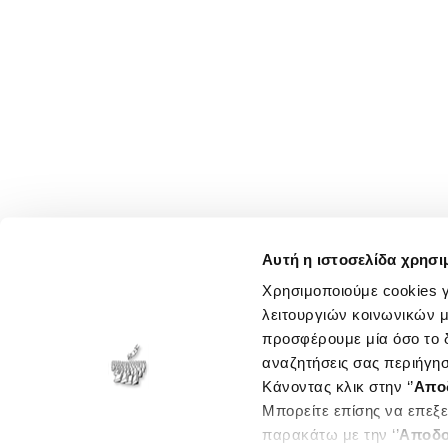
Αυτή η ιστοσελίδα χρησι
Χρησιμοποιούμε cookies γ
λειτουργιών κοινωνικών μ
προσφέρουμε μία όσο το δ
αναζητήσεις σας περιήγησ
Κάνοντας κλικ στην ‘’
Απο
Μπορείτε επίσης να επεξε
παρακάτω με την ‘’
Αποδο