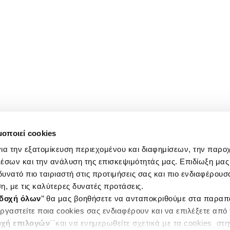
μοποιεί cookies
ια την εξατομίκευση περιεχομένου και διαφημίσεων, την παρο
έσων και την ανάλυση της επισκεψιμότητάς μας. Επιδίωξη μας 
υνατό πιο ταιριαστή στις προτιμήσεις σας και πιο ενδιαφέρουσα
η, με τις καλύτερες δυνατές προτάσεις.
δοχή όλων
’’ θα μας βοηθήσετε να ανταποκριθούμε στα παρα
ργαστείτε ποια cookies σας ενδιαφέρουν και να επιλέξετε από
χή επιλογών
΄΄και να ενημερωθείτε σχετικά με τα cookies στ