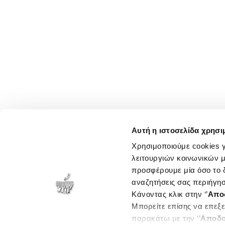
Αυτή η ιστοσελίδα χρησι
Χρησιμοποιούμε cookies γ
λειτουργιών κοινωνικών μ
προσφέρουμε μία όσο το δ
αναζητήσεις σας περιήγησ
Κάνοντας κλικ στην ‘’
Απο
Μπορείτε επίσης να επεξε
παρακάτω με την ‘’
Αποδο