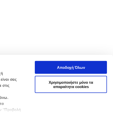
Αποδοχή Όλων
χή
είναι σας
Χρησιμοποιήστε μόνο τα
 στις
απαραίτητα cookies
πάνω.
 τα
ην ‘’Προβολή