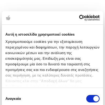
Αυτή η ιστοσελίδα χρησιμοποιεί cookies
Χρησιμοποιούμε cookies για την εξατομίκευση
περιεχομένου και διαφημίσεων, την παροχή λειτουργιών
κοινωνικών μέσων και την ανάλυση της
επισκεψιμότητάς μας. Επιδίωξη μας είναι σας
προσφέρουμε μία όσο το δυνατό πιο ταιριαστή στις
προτιμήσεις σας και πιο ενδιαφέρουσα στις αναζητήσεις
σας περιήγηση, με τις καλύτερες δυνατές προτάσεις.
Κάνοντας κλικ στην ‘’
Αποδοχή όλων
’’ θα μας
βοηθήσετε να ανταποκριθούμε στα παραπάνω.
Μπορείτε επίσης να επεξεργαστείτε ποια cookies σας
Επιλογή
ενδιαφέρουν και να επιλέξετε από τα παρακάτω με την
Αναγκαία
συγκατάθεσης
‘’
Αποδοχή επιλογών
΄΄και να ενημερωθείτε σχετικά με