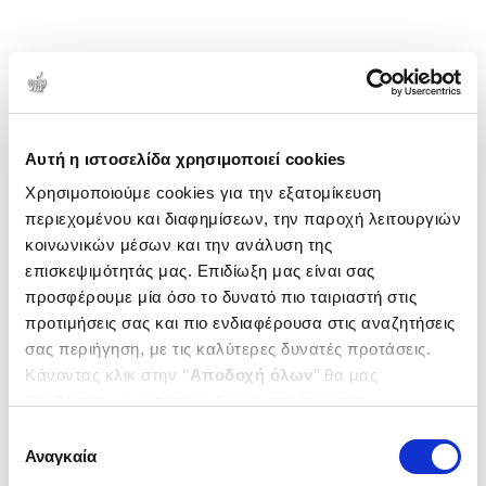
Αυτή η ιστοσελίδα χρησιμοποιεί cookies
Χρησιμοποιούμε cookies για την εξατομίκευση
περιεχομένου και διαφημίσεων, την παροχή λειτουργιών
κοινωνικών μέσων και την ανάλυση της
επισκεψιμότητάς μας. Επιδίωξη μας είναι σας
προσφέρουμε μία όσο το δυνατό πιο ταιριαστή στις
προτιμήσεις σας και πιο ενδιαφέρουσα στις αναζητήσεις
σας περιήγηση, με τις καλύτερες δυνατές προτάσεις.
Κάνοντας κλικ στην ‘’
Αποδοχή όλων
’’ θα μας
βοηθήσετε να ανταποκριθούμε στα παραπάνω.
Μπορείτε επίσης να επεξεργαστείτε ποια cookies σας
Επιλογή
ενδιαφέρουν και να επιλέξετε από τα παρακάτω με την
Αναγκαία
συγκατάθεσης
‘’
Αποδοχή επιλογών
΄΄και να ενημερωθείτε σχετικά με