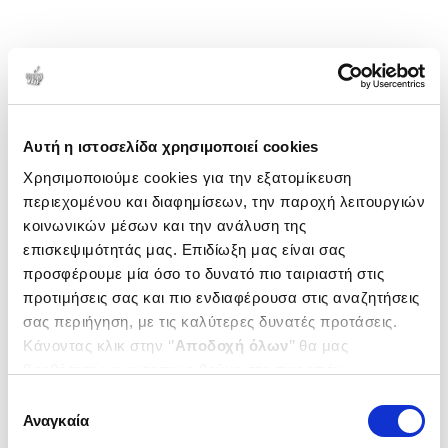
Αυτή η ιστοσελίδα χρησιμοποιεί cookies
Χρησιμοποιούμε cookies για την εξατομίκευση
περιεχομένου και διαφημίσεων, την παροχή λειτουργιών
κοινωνικών μέσων και την ανάλυση της
επισκεψιμότητάς μας. Επιδίωξη μας είναι σας
προσφέρουμε μία όσο το δυνατό πιο ταιριαστή στις
προτιμήσεις σας και πιο ενδιαφέρουσα στις αναζητήσεις
σας περιήγηση, με τις καλύτερες δυνατές προτάσεις.
Κάνοντας κλικ στην ‘’
Αποδοχή όλων
’’ θα μας
βοηθήσετε να ανταποκριθούμε στα παραπάνω.
Μπορείτε επίσης να επεξεργαστείτε ποια cookies σας
Επιλογή
ενδιαφέρουν και να επιλέξετε από τα παρακάτω με την
Αναγκαία
συγκατάθεσης
‘’
Αποδοχή επιλογών
΄΄και να ενημερωθείτε σχετικά με