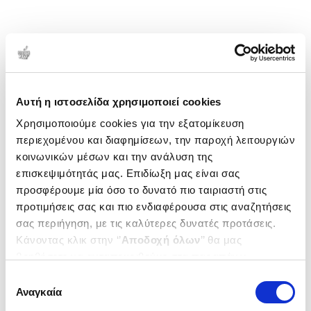
Αυτή η ιστοσελίδα χρησιμοποιεί cookies
Χρησιμοποιούμε cookies για την εξατομίκευση
περιεχομένου και διαφημίσεων, την παροχή λειτουργιών
κοινωνικών μέσων και την ανάλυση της
επισκεψιμότητάς μας. Επιδίωξη μας είναι σας
προσφέρουμε μία όσο το δυνατό πιο ταιριαστή στις
προτιμήσεις σας και πιο ενδιαφέρουσα στις αναζητήσεις
σας περιήγηση, με τις καλύτερες δυνατές προτάσεις.
Κάνοντας κλικ στην ‘’
Αποδοχή όλων
’’ θα μας
βοηθήσετε να ανταποκριθούμε στα παραπάνω.
Μπορείτε επίσης να επεξεργαστείτε ποια cookies σας
Επιλογή
ενδιαφέρουν και να επιλέξετε από τα παρακάτω με την
Αναγκαία
συγκατάθεσης
‘’
Αποδοχή επιλογών
΄΄και να ενημερωθείτε σχετικά με