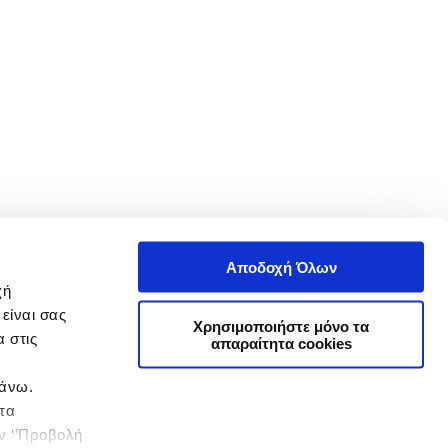
Αποδοχή Όλων
χή
είναι σας
Χρησιμοποιήστε μόνο τα
 στις
απαραίτητα cookies
πάνω.
 τα
ην ‘’Προβολή