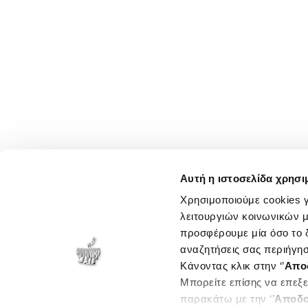
Αυτή η ιστοσελίδα χρησι
Χρησιμοποιούμε cookies γ
λειτουργιών κοινωνικών μ
προσφέρουμε μία όσο το δ
αναζητήσεις σας περιήγησ
Κάνοντας κλικ στην ‘’
Απο
Μπορείτε επίσης να επεξε
παρακάτω με την ‘’
Αποδο