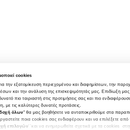
μοποιεί cookies
ια την εξατομίκευση περιεχομένου και διαφημίσεων, την παρο
έσων και την ανάλυση της επισκεψιμότητάς μας. Επιδίωξη μας 
υνατό πιο ταιριαστή στις προτιμήσεις σας και πιο ενδιαφέρουσα
η, με τις καλύτερες δυνατές προτάσεις.
δοχή όλων
’’ θα μας βοηθήσετε να ανταποκριθούμε στα παρα
ργαστείτε ποια cookies σας ενδιαφέρουν και να επιλέξετε από
χή επιλογών
΄΄και να ενημερωθείτε σχετικά με τα cookies στ