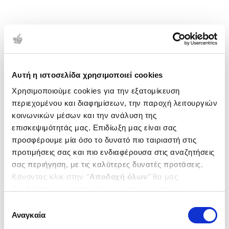
Αυτή η ιστοσελίδα χρησιμοποιεί cookies
Χρησιμοποιούμε cookies για την εξατομίκευση
περιεχομένου και διαφημίσεων, την παροχή λειτουργιών
κοινωνικών μέσων και την ανάλυση της
επισκεψιμότητάς μας. Επιδίωξη μας είναι σας
προσφέρουμε μία όσο το δυνατό πιο ταιριαστή στις
προτιμήσεις σας και πιο ενδιαφέρουσα στις αναζητήσεις
σας περιήγηση, με τις καλύτερες δυνατές προτάσεις.
Κάνοντας κλικ στην ‘’
Αποδοχή όλων
’’ θα μας
βοηθήσετε να ανταποκριθούμε στα παραπάνω.
Μπορείτε επίσης να επεξεργαστείτε ποια cookies σας
Επιλογή
ενδιαφέρουν και να επιλέξετε από τα παρακάτω με την
Αναγκαία
συγκατάθεσης
‘’
Αποδοχή επιλογών
΄΄και να ενημερωθείτε σχετικά με