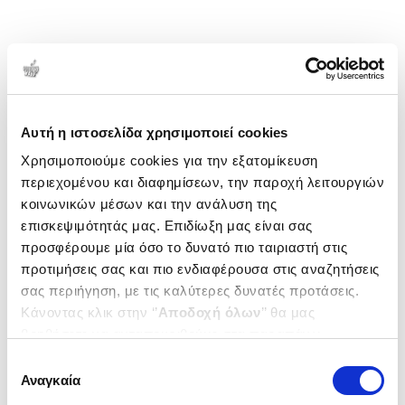
Αυτή η ιστοσελίδα χρησιμοποιεί cookies
Χρησιμοποιούμε cookies για την εξατομίκευση
περιεχομένου και διαφημίσεων, την παροχή λειτουργιών
κοινωνικών μέσων και την ανάλυση της
επισκεψιμότητάς μας. Επιδίωξη μας είναι σας
προσφέρουμε μία όσο το δυνατό πιο ταιριαστή στις
προτιμήσεις σας και πιο ενδιαφέρουσα στις αναζητήσεις
σας περιήγηση, με τις καλύτερες δυνατές προτάσεις.
Κάνοντας κλικ στην ‘’
Αποδοχή όλων
’’ θα μας
βοηθήσετε να ανταποκριθούμε στα παραπάνω.
Μπορείτε επίσης να επεξεργαστείτε ποια cookies σας
Επιλογή
ενδιαφέρουν και να επιλέξετε από τα παρακάτω με την
Αναγκαία
συγκατάθεσης
‘’
Αποδοχή επιλογών
΄΄και να ενημερωθείτε σχετικά με