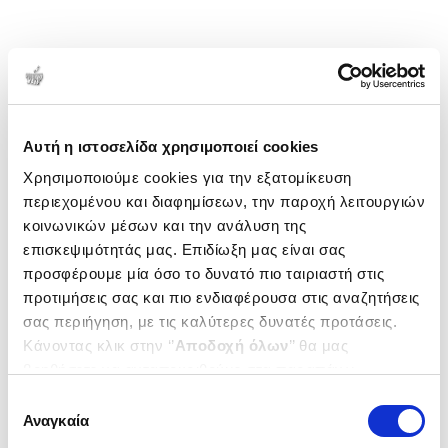
Αυτή η ιστοσελίδα χρησιμοποιεί cookies
Χρησιμοποιούμε cookies για την εξατομίκευση
περιεχομένου και διαφημίσεων, την παροχή λειτουργιών
κοινωνικών μέσων και την ανάλυση της
επισκεψιμότητάς μας. Επιδίωξη μας είναι σας
προσφέρουμε μία όσο το δυνατό πιο ταιριαστή στις
προτιμήσεις σας και πιο ενδιαφέρουσα στις αναζητήσεις
σας περιήγηση, με τις καλύτερες δυνατές προτάσεις.
Κάνοντας κλικ στην ‘’
Αποδοχή όλων
’’ θα μας
βοηθήσετε να ανταποκριθούμε στα παραπάνω.
Μπορείτε επίσης να επεξεργαστείτε ποια cookies σας
Επιλογή
ενδιαφέρουν και να επιλέξετε από τα παρακάτω με την
Αναγκαία
συγκατάθεσης
‘’
Αποδοχή επιλογών
΄΄και να ενημερωθείτε σχετικά με