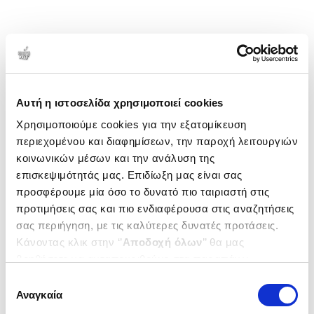
Αυτή η ιστοσελίδα χρησιμοποιεί cookies
Χρησιμοποιούμε cookies για την εξατομίκευση
περιεχομένου και διαφημίσεων, την παροχή λειτουργιών
κοινωνικών μέσων και την ανάλυση της
επισκεψιμότητάς μας. Επιδίωξη μας είναι σας
προσφέρουμε μία όσο το δυνατό πιο ταιριαστή στις
προτιμήσεις σας και πιο ενδιαφέρουσα στις αναζητήσεις
σας περιήγηση, με τις καλύτερες δυνατές προτάσεις.
Κάνοντας κλικ στην ‘’
Αποδοχή όλων
’’ θα μας
βοηθήσετε να ανταποκριθούμε στα παραπάνω.
Μπορείτε επίσης να επεξεργαστείτε ποια cookies σας
Επιλογή
ενδιαφέρουν και να επιλέξετε από τα παρακάτω με την
Αναγκαία
συγκατάθεσης
‘’
Αποδοχή επιλογών
΄΄και να ενημερωθείτε σχετικά με