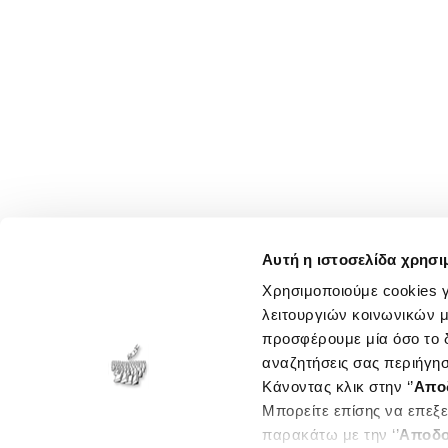
Αυτή η ιστοσελίδα χρησι
Χρησιμοποιούμε cookies γ
λειτουργιών κοινωνικών μ
προσφέρουμε μία όσο το δ
αναζητήσεις σας περιήγησ
Κάνοντας κλικ στην ‘’
Απο
Μπορείτε επίσης να επεξε
παρακάτω με την ‘’
Αποδο