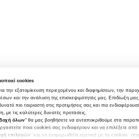
μοποιεί cookies
ια την εξατομίκευση περιεχομένου και διαφημίσεων, την παρο
έσων και την ανάλυση της επισκεψιμότητάς μας. Επιδίωξη μας 
υνατό πιο ταιριαστή στις προτιμήσεις σας και πιο ενδιαφέρουσα
η, με τις καλύτερες δυνατές προτάσεις.
δοχή όλων
’’ θα μας βοηθήσετε να ανταποκριθούμε στα παρα
ργαστείτε ποια cookies σας ενδιαφέρουν και να επιλέξετε από
χή επιλογών
΄΄και να ενημερωθείτε σχετικά με τα cookies στ