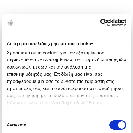
Αυτή η ιστοσελίδα χρησιμοποιεί cookies
Χρησιμοποιούμε cookies για την εξατομίκευση
περιεχομένου και διαφημίσεων, την παροχή λειτουργιών
κοινωνικών μέσων και την ανάλυση της
επισκεψιμότητάς μας. Επιδίωξη μας είναι σας
προσφέρουμε μία όσο το δυνατό πιο ταιριαστή στις
προτιμήσεις σας και πιο ενδιαφέρουσα στις αναζητήσεις
σας περιήγηση, με τις καλύτερες δυνατές προτάσεις.
Κάνοντας κλικ στην ‘’
Αποδοχή όλων
’’ θα μας
βοηθήσετε να ανταποκριθούμε στα παραπάνω.
Μπορείτε επίσης να επεξεργαστείτε ποια cookies σας
Επιλογή
ενδιαφέρουν και να επιλέξετε από τα παρακάτω με την
Αναγκαία
συγκατάθεσης
‘’
Αποδοχή επιλογών
΄΄και να ενημερωθείτε σχετικά με