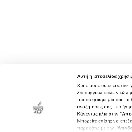
Αυτή η ιστοσελίδα χρησι
Χρησιμοποιούμε cookies γ
λειτουργιών κοινωνικών μ
προσφέρουμε μία όσο το δ
αναζητήσεις σας περιήγησ
Κάνοντας κλικ στην ‘’
Απο
Μπορείτε επίσης να επεξε
παρακάτω με την ‘’
Αποδο