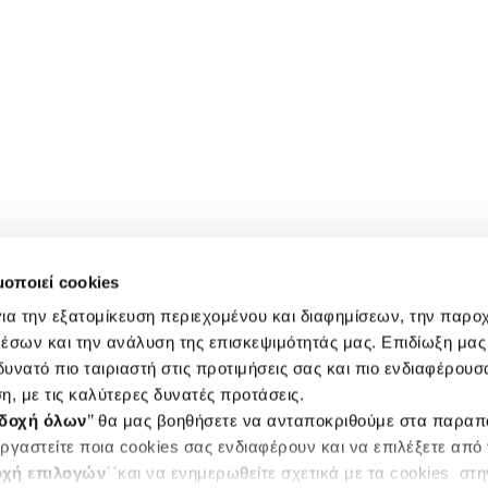
μοποιεί cookies
ια την εξατομίκευση περιεχομένου και διαφημίσεων, την παρο
έσων και την ανάλυση της επισκεψιμότητάς μας. Επιδίωξη μας 
υνατό πιο ταιριαστή στις προτιμήσεις σας και πιο ενδιαφέρουσα
η, με τις καλύτερες δυνατές προτάσεις.
δοχή όλων
’’ θα μας βοηθήσετε να ανταποκριθούμε στα παρα
ργαστείτε ποια cookies σας ενδιαφέρουν και να επιλέξετε από
χή επιλογών
΄΄και να ενημερωθείτε σχετικά με τα cookies στ