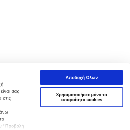
Αποδοχή Όλων
χή
είναι σας
Χρησιμοποιήστε μόνο τα
 στις
απαραίτητα cookies
πάνω.
 τα
ην ‘’Προβολή