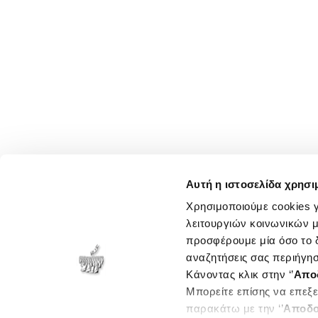
Αυτή η ιστοσελίδα χρησι
Χρησιμοποιούμε cookies γ
λειτουργιών κοινωνικών μ
προσφέρουμε μία όσο το δ
αναζητήσεις σας περιήγησ
Κάνοντας κλικ στην ‘’
Απο
Μπορείτε επίσης να επεξε
παρακάτω με την ‘’
Αποδο