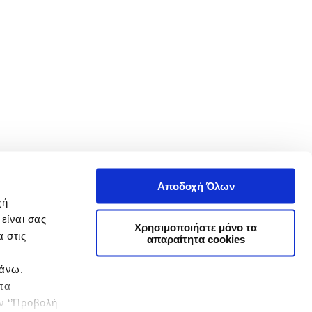
Αποδοχή Όλων
χή
είναι σας
Χρησιμοποιήστε μόνο τα
 στις
απαραίτητα cookies
πάνω.
 τα
ην ‘’Προβολή