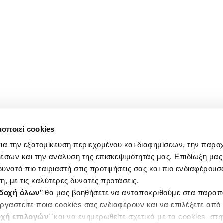
μοποιεί cookies
ια την εξατομίκευση περιεχομένου και διαφημίσεων, την παρο
έσων και την ανάλυση της επισκεψιμότητάς μας. Επιδίωξη μας 
υνατό πιο ταιριαστή στις προτιμήσεις σας και πιο ενδιαφέρουσα
η, με τις καλύτερες δυνατές προτάσεις.
δοχή όλων
’’ θα μας βοηθήσετε να ανταποκριθούμε στα παρα
ργαστείτε ποια cookies σας ενδιαφέρουν και να επιλέξετε από
χή επιλογών
΄΄και να ενημερωθείτε σχετικά με τα cookies στ