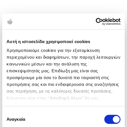
Αυτή η ιστοσελίδα χρησιμοποιεί cookies
Χρησιμοποιούμε cookies για την εξατομίκευση
περιεχομένου και διαφημίσεων, την παροχή λειτουργιών
κοινωνικών μέσων και την ανάλυση της
επισκεψιμότητάς μας. Επιδίωξη μας είναι σας
προσφέρουμε μία όσο το δυνατό πιο ταιριαστή στις
προτιμήσεις σας και πιο ενδιαφέρουσα στις αναζητήσεις
σας περιήγηση, με τις καλύτερες δυνατές προτάσεις.
Κάνοντας κλικ στην ‘’
Αποδοχή όλων
’’ θα μας
βοηθήσετε να ανταποκριθούμε στα παραπάνω.
Μπορείτε επίσης να επεξεργαστείτε ποια cookies σας
Επιλογή
ενδιαφέρουν και να επιλέξετε από τα παρακάτω με την
Αναγκαία
συγκατάθεσης
‘’
Αποδοχή επιλογών
΄΄και να ενημερωθείτε σχετικά με