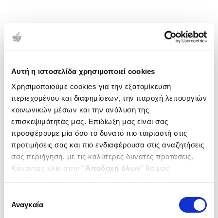
Αυτή η ιστοσελίδα χρησιμοποιεί cookies
Χρησιμοποιούμε cookies για την εξατομίκευση
περιεχομένου και διαφημίσεων, την παροχή λειτουργιών
κοινωνικών μέσων και την ανάλυση της
επισκεψιμότητάς μας. Επιδίωξη μας είναι σας
προσφέρουμε μία όσο το δυνατό πιο ταιριαστή στις
προτιμήσεις σας και πιο ενδιαφέρουσα στις αναζητήσεις
σας περιήγηση, με τις καλύτερες δυνατές προτάσεις.
Κάνοντας κλικ στην ‘’
Αποδοχή όλων
’’ θα μας
βοηθήσετε να ανταποκριθούμε στα παραπάνω.
Μπορείτε επίσης να επεξεργαστείτε ποια cookies σας
Επιλογή
ενδιαφέρουν και να επιλέξετε από τα παρακάτω με την
Αναγκαία
συγκατάθεσης
‘’
Αποδοχή επιλογών
΄΄και να ενημερωθείτε σχετικά με