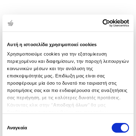
Αυτή η ιστοσελίδα χρησιμοποιεί cookies
Χρησιμοποιούμε cookies για την εξατομίκευση
περιεχομένου και διαφημίσεων, την παροχή λειτουργιών
κοινωνικών μέσων και την ανάλυση της
επισκεψιμότητάς μας. Επιδίωξη μας είναι σας
προσφέρουμε μία όσο το δυνατό πιο ταιριαστή στις
προτιμήσεις σας και πιο ενδιαφέρουσα στις αναζητήσεις
σας περιήγηση, με τις καλύτερες δυνατές προτάσεις.
Κάνοντας κλικ στην ‘’
Αποδοχή όλων
’’ θα μας
βοηθήσετε να ανταποκριθούμε στα παραπάνω.
Μπορείτε επίσης να επεξεργαστείτε ποια cookies σας
Επιλογή
ενδιαφέρουν και να επιλέξετε από τα παρακάτω με την
Αναγκαία
συγκατάθεσης
‘’
Αποδοχή επιλογών
΄΄και να ενημερωθείτε σχετικά με