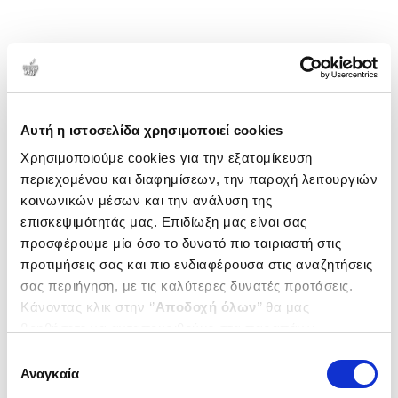
Αυτή η ιστοσελίδα χρησιμοποιεί cookies
Χρησιμοποιούμε cookies για την εξατομίκευση
περιεχομένου και διαφημίσεων, την παροχή λειτουργιών
κοινωνικών μέσων και την ανάλυση της
επισκεψιμότητάς μας. Επιδίωξη μας είναι σας
προσφέρουμε μία όσο το δυνατό πιο ταιριαστή στις
προτιμήσεις σας και πιο ενδιαφέρουσα στις αναζητήσεις
σας περιήγηση, με τις καλύτερες δυνατές προτάσεις.
Κάνοντας κλικ στην ‘’
Αποδοχή όλων
’’ θα μας
βοηθήσετε να ανταποκριθούμε στα παραπάνω.
Μπορείτε επίσης να επεξεργαστείτε ποια cookies σας
Επιλογή
ενδιαφέρουν και να επιλέξετε από τα παρακάτω με την
Αναγκαία
συγκατάθεσης
‘’
Αποδοχή επιλογών
΄΄και να ενημερωθείτε σχετικά με