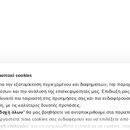
μοποιεί cookies
ια την εξατομίκευση περιεχομένου και διαφημίσεων, την παρο
έσων και την ανάλυση της επισκεψιμότητάς μας. Επιδίωξη μας 
υνατό πιο ταιριαστή στις προτιμήσεις σας και πιο ενδιαφέρουσα
η, με τις καλύτερες δυνατές προτάσεις.
δοχή όλων
’’ θα μας βοηθήσετε να ανταποκριθούμε στα παρα
ργαστείτε ποια cookies σας ενδιαφέρουν και να επιλέξετε από
χή επιλογών
΄΄και να ενημερωθείτε σχετικά με τα cookies στ