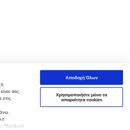
Αποδοχή Όλων
χή
είναι σας
Χρησιμοποιήστε μόνο τα
 στις
απαραίτητα cookies
πάνω.
 τα
ην ‘’Προβολή