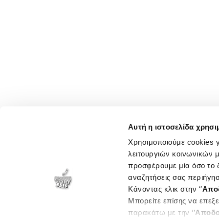
Αυτή η ιστοσελίδα χρησι
Χρησιμοποιούμε cookies γ
λειτουργιών κοινωνικών μ
προσφέρουμε μία όσο το δ
αναζητήσεις σας περιήγησ
Κάνοντας κλικ στην ‘’
Απο
Μπορείτε επίσης να επεξε
παρακάτω με την ‘’
Αποδο