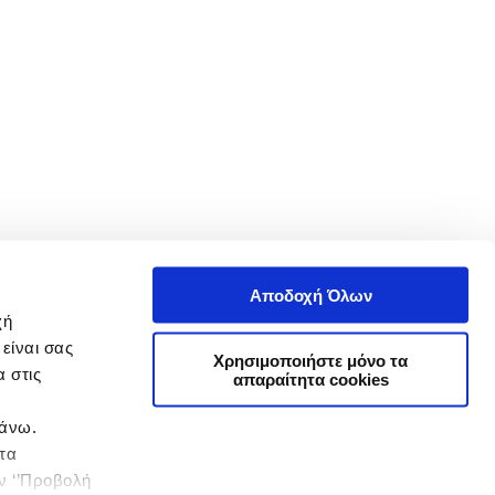
Αποδοχή Όλων
χή
είναι σας
Χρησιμοποιήστε μόνο τα
 στις
απαραίτητα cookies
πάνω.
 τα
ην ‘’Προβολή