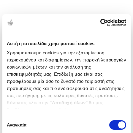
Αυτή η ιστοσελίδα χρησιμοποιεί cookies
Χρησιμοποιούμε cookies για την εξατομίκευση
περιεχομένου και διαφημίσεων, την παροχή λειτουργιών
κοινωνικών μέσων και την ανάλυση της
επισκεψιμότητάς μας. Επιδίωξη μας είναι σας
προσφέρουμε μία όσο το δυνατό πιο ταιριαστή στις
προτιμήσεις σας και πιο ενδιαφέρουσα στις αναζητήσεις
σας περιήγηση, με τις καλύτερες δυνατές προτάσεις.
Κάνοντας κλικ στην ‘’
Αποδοχή όλων
’’ θα μας
βοηθήσετε να ανταποκριθούμε στα παραπάνω.
Μπορείτε επίσης να επεξεργαστείτε ποια cookies σας
Επιλογή
ενδιαφέρουν και να επιλέξετε από τα παρακάτω με την
Αναγκαία
συγκατάθεσης
‘’
Αποδοχή επιλογών
΄΄και να ενημερωθείτε σχετικά με