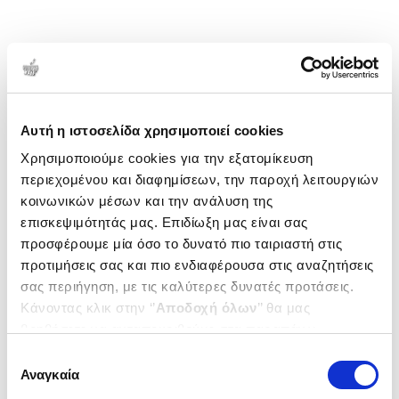
Αυτή η ιστοσελίδα χρησιμοποιεί cookies
Χρησιμοποιούμε cookies για την εξατομίκευση
περιεχομένου και διαφημίσεων, την παροχή λειτουργιών
κοινωνικών μέσων και την ανάλυση της
επισκεψιμότητάς μας. Επιδίωξη μας είναι σας
προσφέρουμε μία όσο το δυνατό πιο ταιριαστή στις
προτιμήσεις σας και πιο ενδιαφέρουσα στις αναζητήσεις
σας περιήγηση, με τις καλύτερες δυνατές προτάσεις.
Κάνοντας κλικ στην ‘’
Αποδοχή όλων
’’ θα μας
βοηθήσετε να ανταποκριθούμε στα παραπάνω.
Μπορείτε επίσης να επεξεργαστείτε ποια cookies σας
Επιλογή
ενδιαφέρουν και να επιλέξετε από τα παρακάτω με την
Αναγκαία
συγκατάθεσης
‘’
Αποδοχή επιλογών
΄΄και να ενημερωθείτε σχετικά με