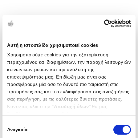
Αυτή η ιστοσελίδα χρησιμοποιεί cookies
Χρησιμοποιούμε cookies για την εξατομίκευση
περιεχομένου και διαφημίσεων, την παροχή λειτουργιών
κοινωνικών μέσων και την ανάλυση της
επισκεψιμότητάς μας. Επιδίωξη μας είναι σας
προσφέρουμε μία όσο το δυνατό πιο ταιριαστή στις
προτιμήσεις σας και πιο ενδιαφέρουσα στις αναζητήσεις
σας περιήγηση, με τις καλύτερες δυνατές προτάσεις.
Κάνοντας κλικ στην ‘’
Αποδοχή όλων
’’ θα μας
βοηθήσετε να ανταποκριθούμε στα παραπάνω.
Μπορείτε επίσης να επεξεργαστείτε ποια cookies σας
Επιλογή
ενδιαφέρουν και να επιλέξετε από τα παρακάτω με την
Αναγκαία
συγκατάθεσης
‘’
Αποδοχή επιλογών
΄΄και να ενημερωθείτε σχετικά με