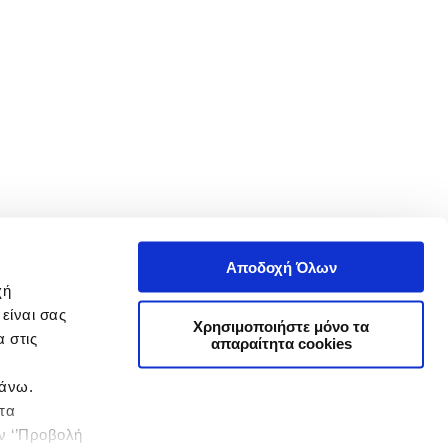
Αποδοχή Όλων
χή
είναι σας
Χρησιμοποιήστε μόνο τα
 στις
απαραίτητα cookies
πάνω.
 τα
ην ‘’Προβολή