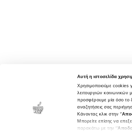
Αυτή η ιστοσελίδα χρησι
Χρησιμοποιούμε cookies γ
λειτουργιών κοινωνικών μ
προσφέρουμε μία όσο το δ
αναζητήσεις σας περιήγησ
Κάνοντας κλικ στην ‘’
Απο
Μπορείτε επίσης να επεξε
παρακάτω με την ‘’
Αποδο