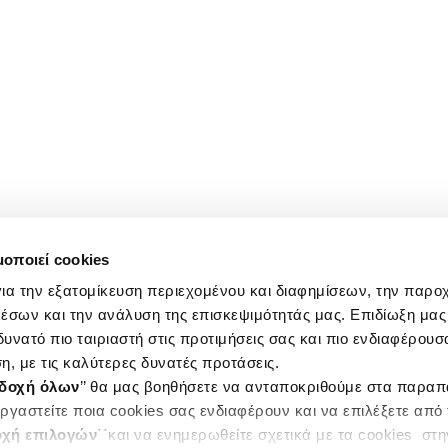
μοποιεί cookies
ια την εξατομίκευση περιεχομένου και διαφημίσεων, την παρο
έσων και την ανάλυση της επισκεψιμότητάς μας. Επιδίωξη μας 
υνατό πιο ταιριαστή στις προτιμήσεις σας και πιο ενδιαφέρουσα
η, με τις καλύτερες δυνατές προτάσεις.
δοχή όλων
’’ θα μας βοηθήσετε να ανταποκριθούμε στα παρα
ργαστείτε ποια cookies σας ενδιαφέρουν και να επιλέξετε από
χή επιλογών
΄΄και να ενημερωθείτε σχετικά με τα cookies στ