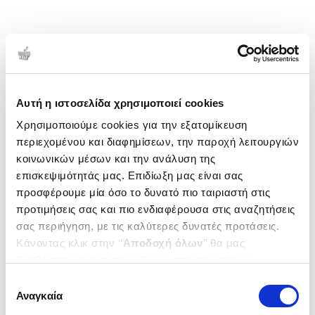
Αυτή η ιστοσελίδα χρησιμοποιεί cookies
Χρησιμοποιούμε cookies για την εξατομίκευση
περιεχομένου και διαφημίσεων, την παροχή λειτουργιών
κοινωνικών μέσων και την ανάλυση της
επισκεψιμότητάς μας. Επιδίωξη μας είναι σας
προσφέρουμε μία όσο το δυνατό πιο ταιριαστή στις
προτιμήσεις σας και πιο ενδιαφέρουσα στις αναζητήσεις
σας περιήγηση, με τις καλύτερες δυνατές προτάσεις.
Κάνοντας κλικ στην ‘’
Αποδοχή όλων
’’ θα μας
βοηθήσετε να ανταποκριθούμε στα παραπάνω.
Μπορείτε επίσης να επεξεργαστείτε ποια cookies σας
Επιλογή
ενδιαφέρουν και να επιλέξετε από τα παρακάτω με την
Αναγκαία
συγκατάθεσης
‘’
Αποδοχή επιλογών
΄΄και να ενημερωθείτε σχετικά με