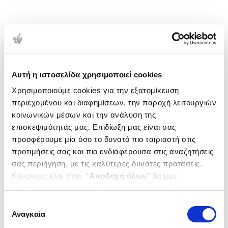
Αυτή η ιστοσελίδα χρησιμοποιεί cookies
Χρησιμοποιούμε cookies για την εξατομίκευση
περιεχομένου και διαφημίσεων, την παροχή λειτουργιών
κοινωνικών μέσων και την ανάλυση της
επισκεψιμότητάς μας. Επιδίωξη μας είναι σας
προσφέρουμε μία όσο το δυνατό πιο ταιριαστή στις
προτιμήσεις σας και πιο ενδιαφέρουσα στις αναζητήσεις
σας περιήγηση, με τις καλύτερες δυνατές προτάσεις.
Κάνοντας κλικ στην ‘’
Αποδοχή όλων
’’ θα μας
βοηθήσετε να ανταποκριθούμε στα παραπάνω.
Μπορείτε επίσης να επεξεργαστείτε ποια cookies σας
Επιλογή
ενδιαφέρουν και να επιλέξετε από τα παρακάτω με την
Αναγκαία
συγκατάθεσης
‘’
Αποδοχή επιλογών
΄΄και να ενημερωθείτε σχετικά με