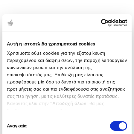
Αυτή η ιστοσελίδα χρησιμοποιεί cookies
Χρησιμοποιούμε cookies για την εξατομίκευση
περιεχομένου και διαφημίσεων, την παροχή λειτουργιών
κοινωνικών μέσων και την ανάλυση της
επισκεψιμότητάς μας. Επιδίωξη μας είναι σας
προσφέρουμε μία όσο το δυνατό πιο ταιριαστή στις
προτιμήσεις σας και πιο ενδιαφέρουσα στις αναζητήσεις
σας περιήγηση, με τις καλύτερες δυνατές προτάσεις.
Κάνοντας κλικ στην ‘’
Αποδοχή όλων
’’ θα μας
βοηθήσετε να ανταποκριθούμε στα παραπάνω.
Μπορείτε επίσης να επεξεργαστείτε ποια cookies σας
Επιλογή
ενδιαφέρουν και να επιλέξετε από τα παρακάτω με την
Αναγκαία
συγκατάθεσης
‘’
Αποδοχή επιλογών
΄΄και να ενημερωθείτε σχετικά με