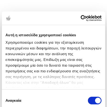
Αυτή η ιστοσελίδα χρησιμοποιεί cookies
Χρησιμοποιούμε cookies για την εξατομίκευση
περιεχομένου και διαφημίσεων, την παροχή λειτουργιών
κοινωνικών μέσων και την ανάλυση της
επισκεψιμότητάς μας. Επιδίωξη μας είναι σας
προσφέρουμε μία όσο το δυνατό πιο ταιριαστή στις
προτιμήσεις σας και πιο ενδιαφέρουσα στις αναζητήσεις
σας περιήγηση, με τις καλύτερες δυνατές προτάσεις.
Κάνοντας κλικ στην ‘’
Αποδοχή όλων
’’ θα μας
βοηθήσετε να ανταποκριθούμε στα παραπάνω.
Μπορείτε επίσης να επεξεργαστείτε ποια cookies σας
Επιλογή
ενδιαφέρουν και να επιλέξετε από τα παρακάτω με την
Αναγκαία
συγκατάθεσης
‘’
Αποδοχή επιλογών
΄΄και να ενημερωθείτε σχετικά με