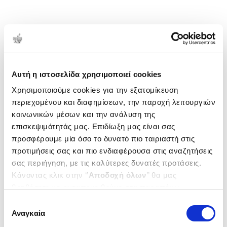
Αυτή η ιστοσελίδα χρησιμοποιεί cookies
Χρησιμοποιούμε cookies για την εξατομίκευση
περιεχομένου και διαφημίσεων, την παροχή λειτουργιών
κοινωνικών μέσων και την ανάλυση της
επισκεψιμότητάς μας. Επιδίωξη μας είναι σας
προσφέρουμε μία όσο το δυνατό πιο ταιριαστή στις
προτιμήσεις σας και πιο ενδιαφέρουσα στις αναζητήσεις
σας περιήγηση, με τις καλύτερες δυνατές προτάσεις.
Κάνοντας κλικ στην ‘’
Αποδοχή όλων
’’ θα μας
βοηθήσετε να ανταποκριθούμε στα παραπάνω.
Μπορείτε επίσης να επεξεργαστείτε ποια cookies σας
Επιλογή
ενδιαφέρουν και να επιλέξετε από τα παρακάτω με την
Αναγκαία
συγκατάθεσης
‘’
Αποδοχή επιλογών
΄΄και να ενημερωθείτε σχετικά με